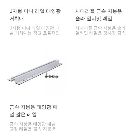
U자형 미니 레일 태양광
사다리꼴 금속 지붕용
거치대
솔라 얼티밋 레일
U자형 미니 레일 태양광 패
사다리꼴 금속 지붕용 솔라
널 거치대는 작고 효율적인
얼티밋 레일은 경사진 금속
태양광 패널 설치 방식입니
지붕에 최적화된 매우 훌륭
다. 특히 작은 집이나 패널
한 시스템입니다. 이 레일은
을 낮게 설치하고 싶은 곳
뛰어난 강도를 자랑하며, 수
에 적합합니다. U자형 구조
명이 길고 설치가 간편하여
로 패널을 단단하게 고정해
다양한 장소의 태양광 발전
주며, 내구성이 뛰어나고 유
시스템에 탁월한 선택입니
연하며 설치도 간편합니다.
다.
금속 지붕용 태양광 패
널 짧은 레일
금속 지붕용 태양광 패널
고정 레일은 금속 지붕 위
에 태양광 패널을 설치하기