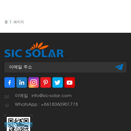
위해 특별히 제작되었습니
다. 안전하고 효율적인 태양
광 패널 설치 방법을 제공
하며, 골판형, 이음매 없는
지붕, 심지어 평평한 금속
총
1
페이지
표면까지 모든 형태의 금속
지붕에 사용할 수 있도록
유연하게 설계되었습니다.
이메일 : info@sic-solar.com
WhatsApp : +8618060901778