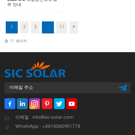
무 안내
1
2
3
...
11
총
11
페이지
이메일 : info@sic-solar.com
WhatsApp : +8618060901778