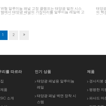
W형 알루미늄 패널 고정 클램프는 태양광 발전 시스
태양광
템에서 태양광 패널의 가장자리를 알루미늄 레일에 고
의 핵
정하도록 설계된 장착 부품입니다.
단히 
서 태
게 정
1
2
우리를 따르라
인기 상품
제품
집
태양광 패널용 알루미늄
경사지붕 
레일
제품
평평한 지
태양광 패널 벽면 장착 시
SIC 소개
파사드 마
스템