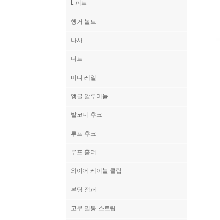
L 피트
행거 볼트
나사
너트
미니 레일
앵글 알루미늄
발코니 후크
루프 후크
루프 홀더
와이어 케이블 클립
본딩 점퍼
고무 밀봉 스트립