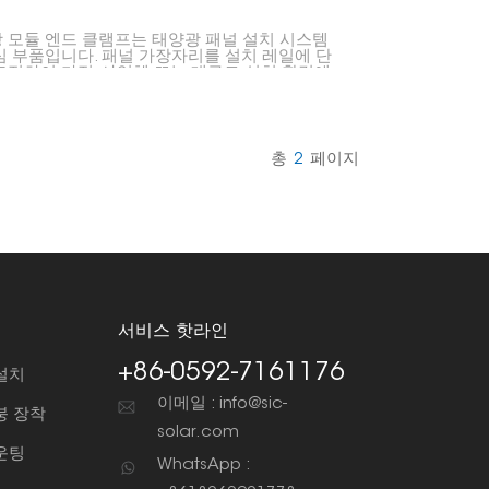
 모듈 엔드 클램프는 태양광 패널 설치 시스템
심 부품입니다. 패널 가장자리를 설치 레일에 단
고정하여 가정, 사업체 또는 대규모 설치 환경에
양광 발전 시스템을 안정적이고 안전하며 올바르
렬하는 데 도움을 줍니다.
총
2
페이지
서비스 핫라인
+86-0592-7161176
설치
이메일 : info@sic-
붕 장착
solar.com
운팅
WhatsApp :