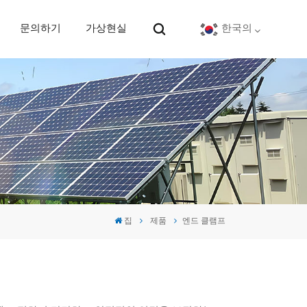
문의하기
가상현실
한국의
English
Deutsch
español
português
집
제품
엔드 클램프
Nederlands
العربية
日本語