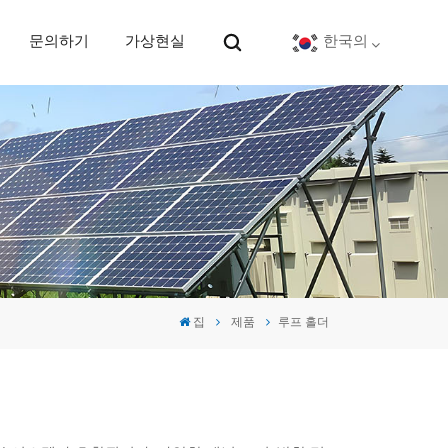
문의하기
가상현실
한국의
English
Deutsch
español
português
집
제품
루프 홀더
Nederlands
العربية
日本語