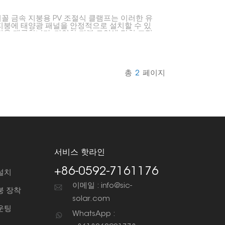
꼴 금속 지붕용 PV 조절식 클램프는 이러한 유
지붕에 태양광 패널을 안정적으로 설치할 수 있
법을 제공합니다. 다양한 지붕 모양에 맞춰 조절
므로 태양광 시스템에 적합하고 안정적인 지지
제공합니다.
총
2
페이지
서비스 핫라인
+86-0592-7161176
설치
이메일 : info@sic-
붕 장착
solar.com
운팅
WhatsApp :