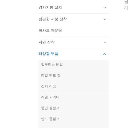
금
경사지붕 설치
레
평평한 지붕 장착
파사드 마운팅
지면 장착
태양광 부품
알루미늄 레일
레일 엔드 캡
접지 러그
레일 커넥터
중간 클램프
엔드 클램프