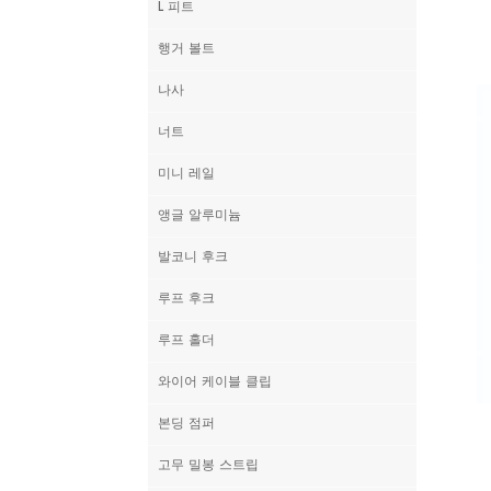
L 피트
행거 볼트
나사
너트
미니 레일
앵글 알루미늄
발코니 후크
루프 후크
루프 홀더
와이어 케이블 클립
본딩 점퍼
고무 밀봉 스트립