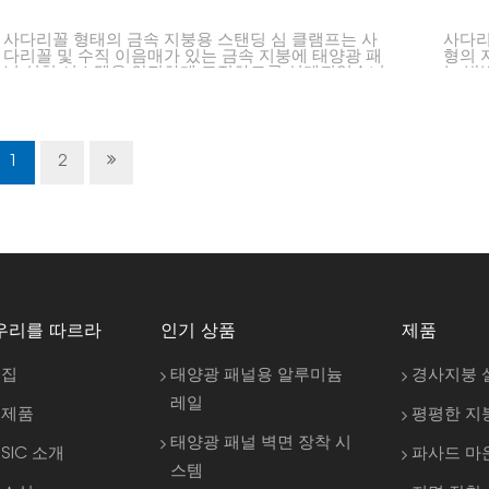
사다리꼴 형태의 금속 지붕용 스탠딩 심 클램프는 사
사다리
다리꼴 및 수직 이음매가 있는 금속 지붕에 태양광 패
형의 
널 설치 시스템을 안전하게 고정하도록 설계되었습니
는 방
다. 이 클램프는 지붕에 손상을 주지 않으면서 태양광
가능하
패널을 견고하게 설치할 수 있도록 도와주어 지붕을
력을 
보호하고 시스템의 안정성을 장기간 유지시켜 줍니다.
1
2
우리를 따르라
인기 상품
제품
집
태양광 패널용 알루미늄
경사지붕 
레일
제품
평평한 지
태양광 패널 벽면 장착 시
SIC 소개
파사드 마
스템