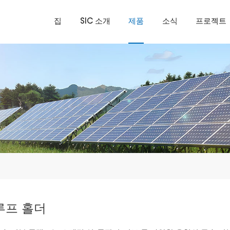
집
SIC 소개
제품
소식
프로젝트
루프 홀더