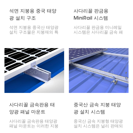
석면 지붕용 중국 태양
사다리꼴 판금용
광 설치 구조
MiniRail 시스템
석면 지붕용 중국산 태양광
사다리꼴 판금용 미니레일
설치 구조물은 지붕재의 특
시스템은 사다리꼴 금속 패
성에 맞춰 작동하도록 설계
널용으로 맞춤 설계된 시스
된 시스템입니다. 석면 지붕
템입니다. 모듈의 방향을 쉽
에 태양광 패널을 설치하는
게 변경할 수 있고, 매우 가
것은 세심한 주의와 안전
벼우며, 팔레트 위에 완전히
예방 조치가 필요하지만, 설
적재할 수 있다는 장점이
치 과정을 올바르게 준수한
있습니다.
다면 효과적으로 설치할 수
있습니다.
사다리꼴 금속판용 태
중국산 금속 지붕 태양
양광 패널 마운트
광 설치 시스템
사다리꼴 금속판용 태양광
중국산 금속 지붕형 태양광
패널 마운트는 이러한 지붕
설치 시스템은 널리 판매되
에 태양광 패널을 설치하기
고 있으며, 금속 지붕에 태