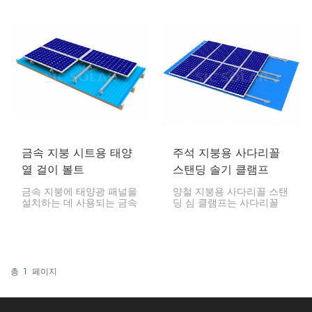
위한 안정적이고 내구성이
양광 패널을 설치하는 데
뛰어나며 저렴한 옵션을 제
필요한 다양한 기능과 이점
공합니다.
을 제공합니다. 이러한 시스
템은 악천후에도 견딜 수
있도록 설계되었으며, 태양
광 패널을 안정적으로 지지
하고 설치 및 유지 보수가
간편합니다.
금속 지붕 시트용 태양
주석 지붕용 사다리꼴
열 걸이 볼트
스탠딩 솔기 클램프
금속 지붕에 태양광 패널을
양철 지붕용 사다리꼴 스탠
설치하는 데 사용되는 금속
딩 심 클램프는 사다리꼴
지붕 시트용 태양광 걸이
스탠딩 심 양철 지붕에 태
볼트는 특히 골판지와 사다
양광 패널을 설치하기 위한
리꼴 모양의 금속 지붕에
특수 장착 솔루션 중 하나
태양광 프레임워크를 안전
입니다. 이 클램프는 지붕을
하고 안정적으로 고정합니
관통하지 않고도 안정적인
다.
부착 지점을 제공합니다.
총
1
페이지
즉, 지붕의 방수 기능을 유
지할 수 있습니다.