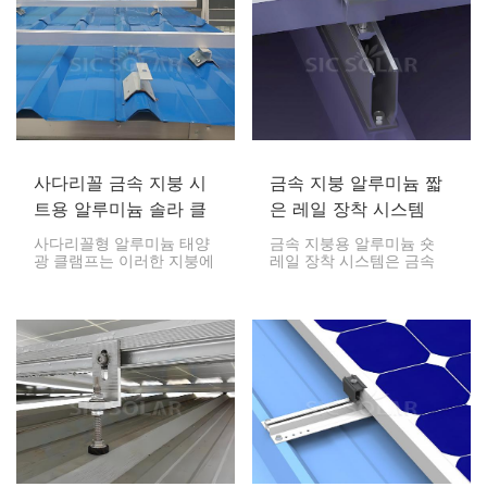
사다리꼴 금속 지붕 시
금속 지붕 알루미늄 짧
트용 알루미늄 솔라 클
은 레일 장착 시스템
램프
사다리꼴형 알루미늄 태양
금속 지붕용 알루미늄 숏
광 클램프는 이러한 지붕에
레일 장착 시스템은 금속
태양광 패널을 안전하고 효
지붕용으로 특별히 설계된
율적으로 장착하는 수단으
태양광 패널 장착 옵션입니
로 주로 제작됩니다. 이 클
다. 이 솔루션은 짧은 알루
램프는 사다리꼴형 지붕의
미늄 레일을 사용하여 태양
독특한 형태를 고려하여 설
광 패널을 지붕에 안전하고
계되었으며, 안정성뿐만 아
효율적으로 고정하여 설치
니라 패널이 태양으로부터
과정을 간소화합니다.
얻는 에너지의 양을 극대화
합니다.