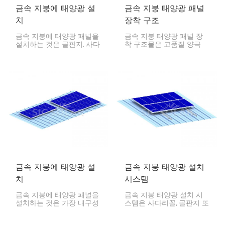
금속 지붕에 태양광 설
금속 지붕 태양광 패널
치
장착 구조
금속 지붕에 태양광 패널을
금속 지붕 태양광 패널 장
설치하는 것은 골판지, 사다
착 구조물은 고품질 양극
리꼴 또는 스탠딩 솔기 형
산화 처리 알루미늄과 스테
태의 금속 지붕에 태양광
인리스 스틸 하드웨어로 제
모듈을 설치할 때 안전성,
작되어 강도, 내구성, 내식
내구성, 비용 효율성을 제공
성, 긴 수명을 자랑합니다.
하도록 설계되었습니다.
이 장착 구조물은 가정, 사
무실 및 산업용 태양광 프
로젝트에 가볍고 견고한 솔
루션을 제공합니다.
금속 지붕에 태양광 설
금속 지붕 태양광 설치
치
시스템
금속 지붕에 태양광 패널을
금속 지붕 태양광 설치 시
설치하는 것은 가장 내구성
스템은 사다리꼴, 골판지 또
이 뛰어나고 경제적인 설치
는 스탠딩 심(Standing
방법 중 하나입니다. 올바른
Seam) 프로파일 등 모든