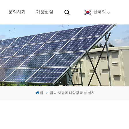
문의하기
가상현실
한국의
English
Deutsch
español
português
집
금속 지붕에 태양광 패널 설치
Nederlands
العربية
日本語