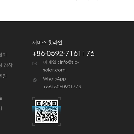
서비스 핫라인
+86-0592-7161176
설치
이메일 : info@sic-
붕 장착
solar.com
운팅
WhatsApp :
+8618060901778
품
기