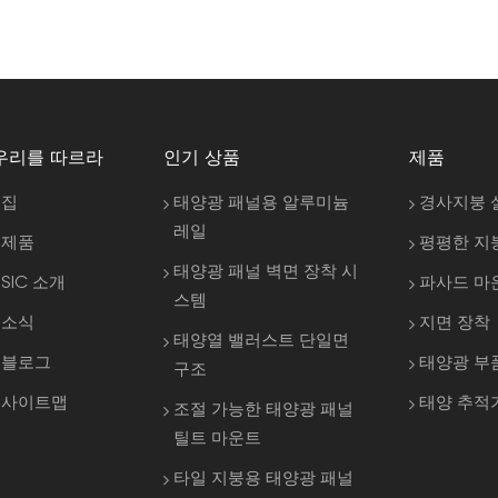
우리를 따르라
인기 상품
제품
집
태양광 패널용 알루미늄
경사지붕 
레일
제품
평평한 지
태양광 패널 벽면 장착 시
SIC 소개
파사드 마
스템
소식
지면 장착
태양열 밸러스트 단일면
블로그
태양광 부
구조
사이트맵
태양 추적
조절 가능한 태양광 패널
틸트 마운트
타일 지붕용 태양광 패널