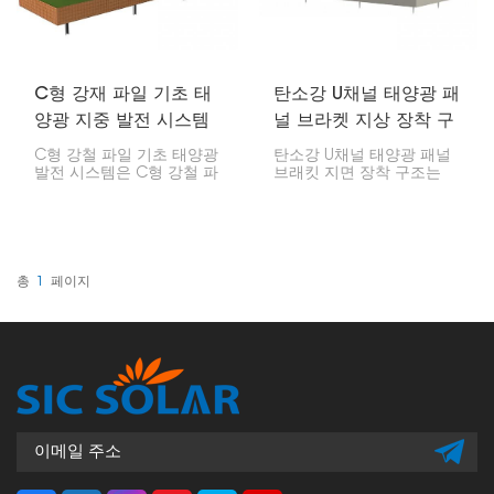
C형 강재 파일 기초 태
탄소강 U채널 태양광 패
양광 지중 발전 시스템
널 브라켓 지상 장착 구
조
C형 강철 파일 기초 태양광
탄소강 U채널 태양광 패널
발전 시스템은 C형 강철 파
브래킷 지면 장착 구조는
일을 사용합니다. 대형 태양
태양광 패널을 지면에 설치
광 설비를 설치하는 견고하
하는 강력하고 빠른 방법입
고 효율적인 방법으로, 까다
니다. 강철 U채널로 제작되
로운 지형에서도 잘 작동합
어 대규모 태양광 발전소,
니다. 기본적으로 C형 강철
매장 또는 농장에도 충분히
파일은 태양광 패널을 위한
견고합니다.
총
1
페이지
안정적인 기반을 제공합니
다.