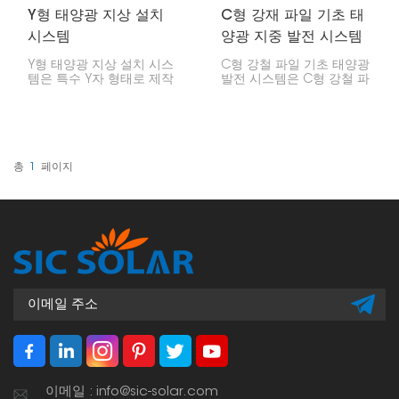
Y형 태양광 지상 설치
C형 강재 파일 기초 태
시스템
양광 지중 발전 시스템
Y형 태양광 지상 설치 시스
C형 강철 파일 기초 태양광
템은 특수 Y자 형태로 제작
발전 시스템은 C형 강철 파
되어 안정성을 높이고, 태양
일을 사용합니다. 대형 태양
광 패널의 최대 전력을 확
광 설비를 설치하는 견고하
보할 수 있는 최적의 각도
고 효율적인 방법으로, 까다
를 설정할 수 있습니다. 모
로운 지형에서도 잘 작동합
든 날씨와 다양한 지면 조
니다. 기본적으로 C형 강철
건에서도 견딜 수 있도록
파일은 태양광 패널을 위한
총
1
페이지
제작되어 대형 태양광 설치
안정적인 기반을 제공합니
에 적합합니다.
다.
이메일 : info@sic-solar.com