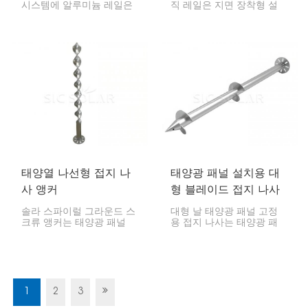
시스템에 알루미늄 레일은
직 레일은 지면 장착형 설
필수적인 부품입니다. 튼튼
치에서 수직으로 정렬된 태
하면서도 가벼우며, 시스템
양광 패널을 지지하도록 특
전체를 안정적으로 지탱해
별히 설계된 견고한 구조
줍니다.
부품입니다. 이 수직 레일은
태양광 패널 어레이에 견고
하고 안정적인 프레임을 제
공하는 데 필수적이며, 특히
내구성과 정렬이 중요한 상
업 및 공공 시설 규모 프로
젝트에서 필수적입니다.
태양열 나선형 접지 나
태양광 패널 설치용 대
사 앵커
형 블레이드 접지 나사
솔라 스파이럴 그라운드 스
대형 날 태양광 패널 고정
크류 앵커는 태양광 패널
용 접지 나사는 태양광 패
설치를 위한 견고한 기초를
널 설치에 특화된 기초 부
구축하는 데 매우 효과적인
품입니다. 뛰어난 안정성을
방법입니다. 콘크리트 타설
제공하며, 특히 까다로운 토
이 필요 없어 어떤 토양에
양에서도 많은 하중을 지탱
도 빠르고 친환경적이며 경
할 수 있도록 설계되었습니
제적인 방식으로 태양광 패
다. 넓은 날이 토양에 깊숙
1
2
3
널을 안정적으로 설치할 수
이 박혀 탁월한 접지력과