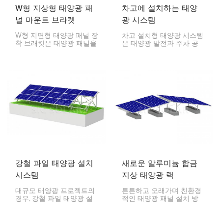
W형 지상형 태양광 패
차고에 설치하는 태양
널 마운트 브라켓
광 시스템
W형 지면형 태양광 패널 장
차고 설치형 태양광 시스템
착 브래킷은 태양광 패널을
은 태양광 발전과 주차 공
지면에 설치할 때, 특히 평
간을 동시에 확보할 수 있
평하거나 경사가 있는 곳에
는 스마트한 방법입니다. 견
설치하기 위한 특수 설치
고한 알루미늄 프레임과 우
방식입니다. 브래킷 모양이
수한 태양광 패널을 통해
W자 모양이라 W라고 불리
그늘을 제공하고 전기를 생
는데, 튼튼하고 오래 사용할
산합니다.
수 있으며 조립도 간편합니
다.
강철 파일 태양광 설치
새로운 알루미늄 합금
시스템
지상 태양광 랙
대규모 태양광 프로젝트의
튼튼하고 오래가며 친환경
경우, 강철 파일 태양광 설
적인 태양광 패널 설치 방
치 시스템은 견고한 지면
법을 찾고 계신가요? 저희
설치 옵션입니다. 지면에 강
의 새로운 알루미늄 합금