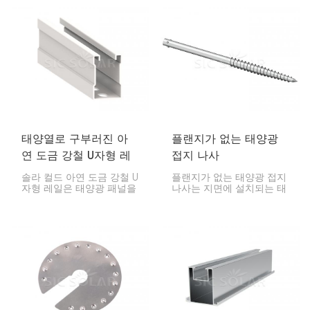
철 파일을 망치로 박아 고
지상 태양광 랙 시스템이
정하기 때문에 콘크리트가
최고의 선택입니다. 스마트
필요하지 않습니다.
한 구조와 고품질 소재로
유지 보수 비용을 절감하면
서 최대 전력을 얻을 수 있
습니다.
태양열로 구부러진 아
플랜지가 없는 태양광
연 도금 강철 U자형 레
접지 나사
일
솔라 컬드 아연 도금 강철 U
플랜지가 없는 태양광 접지
자형 레일은 태양광 패널을
나사는 지면에 설치되는 태
지면이나 차고에 고정하는
양광 시스템을 단단히 고정
데 사용되는 견고한 부품입
하는 데 사용됩니다. 견고하
니다. 모서리가 말려 올라간
면서도 안정적인 기초를 구
U자형 디자인은 뛰어난 강
축할 수 있는 방법이며, 콘
도를 제공합니다.
크리트 타설 없이도 빠르게
설치할 수 있습니다. 태양광
발전소, 주차장, 기타 태양
광 패널이 지면에 설치되는
장소 등 다양한 토양에서
뛰어난 성능을 발휘합니다.