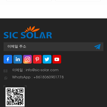
이메일 : info@sic-solar.com
WhatsApp : +8618060901778