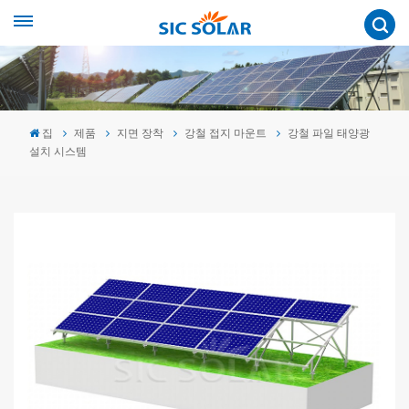
집
제품
지면 장착
강철 접지 마운트
강철 파일 태양광
설치 시스템