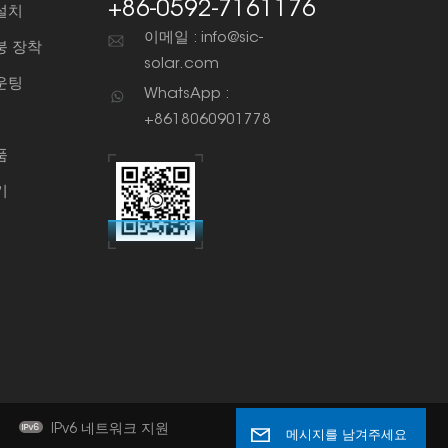
+86-0592-7161176
설치
이메일 : info@sic-
붕 장착
solar.com
운팅
WhatsApp :
+8618060901778
품
기
책
IPv6 네트워크 지원
메시지를 남겨주세요