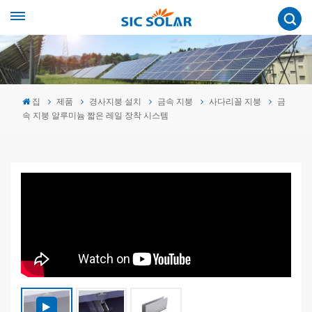
집
제품
경사지붕 설치
금속 지붕
사다리꼴 지붕
금
속 지붕 알루미늄 짧은 레일 장착 시스템