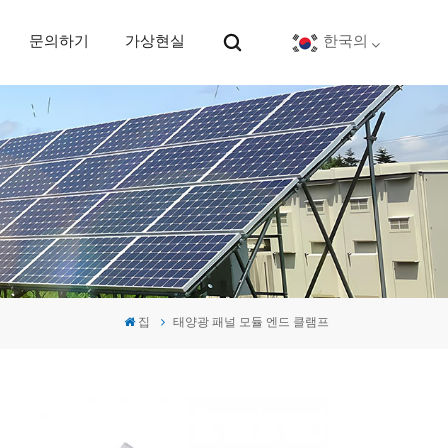
문의하기
가상현실
한국의
English
Deutsch
español
português
집
태양광 패널 모듈 엔드 클램프
Nederlands
العربية
日本語