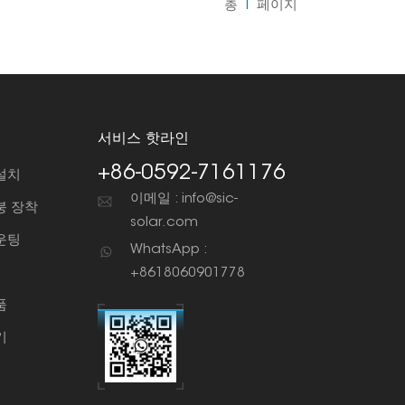
총
1
페이지
서비스 핫라인
+86-0592-7161176
설치
이메일 : info@sic-
붕 장착
solar.com
운팅
WhatsApp :
+8618060901778
품
기