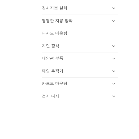
경사지붕 설치
평평한 지붕 장착
파사드 마운팅
지면 장착
태양광 부품
태양 추적기
카포트 마운팅
접지 나사