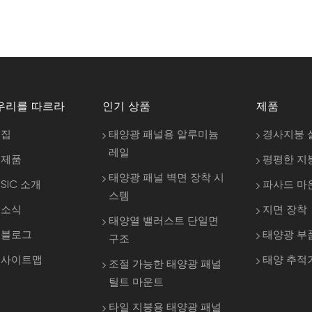
우리를 따르라
인기 상품
제품
집
태양광 패널용 알루미늄
경사지붕 
레일
제품
평평한 지
태양광 패널 벽면 장착 시
SIC 소개
파사드 마
스템
소식
지면 장착
태양열 밸러스트 단일면
블로그
태양광 부
구조
사이트맵
태양 추적
조절 가능한 태양광 패널
틸트 마운트
타일 지붕용 태양광 패널