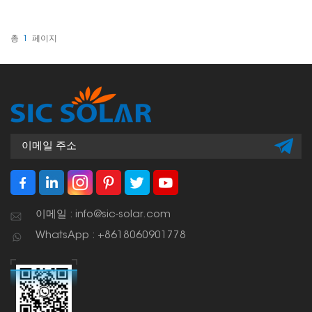
에 패널을 고정하는 역할을
하며, 일반적으로 끝단 클램
프 사이에 위치합니다. 각
패널 중간에 있는 이 클램
총
1
페이지
프는 태양광 시스템이 가동
되는 동안 패널을 똑바로,
안정적으로, 그리고 안전하
게 유지하는 데 도움을 줍
니다.
이메일 : info@sic-solar.com
WhatsApp : +8618060901778