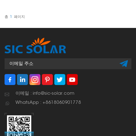
리해 주고, 케이블이 덜렁거
작은 부품입니다. 전체 설치
리거나 손상되는 것을 방지
과정이 정리되고, 원활하게
합니다. 안전하고 깔끔한 태
작동하며, 안전하게 유지되
양광 시스템 구축에 필수적
도록 하는 데 매우 중요합
총
1
페이지
인 제품입니다.
니다. 케이블 손상을 방지하
고 모든 시스템이 오랫동안
문제없이 작동하도록 도와
줍니다.
이메일 : info@sic-solar.com
WhatsApp : +8618060901778