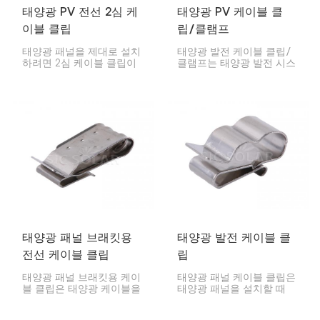
태양광 PV 전선 2심 케
태양광 PV 케이블 클
이블 클립
립/클램프
태양광 패널을 제대로 설치
태양광 발전 케이블 클립/
하려면 2심 케이블 클립이
클램프는 태양광 발전 시스
매우 중요합니다. 클립을 사
템에서 매우 유용합니다. 케
용하면 전선이 깔끔하게 정
이블을 깔끔하고 안전하게
리되어 설치 중이나 설치
정리하고 걸리적거리지 않
후에 엉키거나 끊어지는 것
도록 해줍니다. 이 클립은
을 방지할 수 있습니다.
태양광 패널 프레임이나 레
일에 부착되어 케이블을 고
정시켜 엉키거나 처지거나
손상되는 것을 방지합니다.
태양광 패널 브래킷용
태양광 발전 케이블 클
전선 케이블 클립
립
태양광 패널 브래킷용 케이
태양광 패널 케이블 클립은
블 클립은 태양광 케이블을
태양광 패널을 설치할 때
패널 마운트에 고정시켜 줍
케이블을 깔끔하고 안전하
니다. 케이블을 깔끔하게 정
게 고정하는 데 사용하는