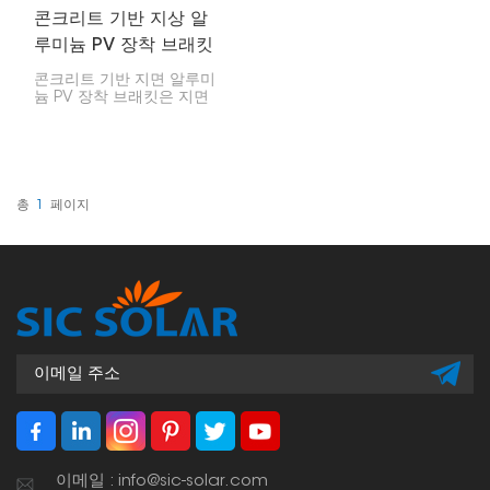
콘크리트 기반 지상 알
루미늄 PV 장착 브래킷
콘크리트 기반 지면 알루미
늄 PV 장착 브래킷은 지면
에 설치 시 안정성과 내구
성을 고려하여 제작된 태양
광 장착 시스템입니다. 이
브래킷은 콘크리트 바닥에
고정되어 태양광 패널을 위
한 견고한 지지대를 형성합
총
1
페이지
니다.
이메일 : info@sic-solar.com