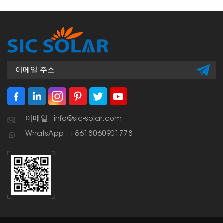
이메일 : info@sic-solar.com
WhatsApp : +8618060901778