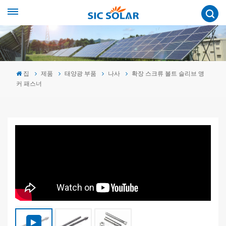
집
제품
태양광 부품
나사
확장 스크류 볼트 슬리브 앵
커 패스너