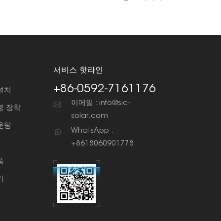
서비스 핫라인
+86-0592-7161176
설치
이메일 : info@sic-
붕 장착
solar.com
운팅
WhatsApp :
+8618060901778
품
기