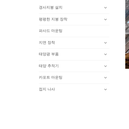
경사지붕 설치
평평한 지붕 장착
파사드 마운팅
지면 장착
태양광 부품
태양 추적기
카포트 마운팅
접지 나사