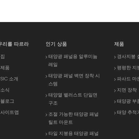
우리를 따르라
인기 상품
제품
집
태양광 패널용 알루미늄
경사지붕 
레일
제품
평평한 지
태양광 패널 벽면 장착 시
SIC 소개
파사드 마
스템
소식
지면 장착
태양열 밸러스트 단일면
블로그
태양광 부
구조
사이트맵
태양 추적
조절 가능한 태양광 패널
틸트 마운트
타일 지붕용 태양광 패널