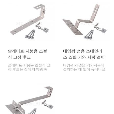
패널을 단단히 고정하는 데
고 신뢰할 수 있는 부품입
사용되는 부품입니다. 이 후
니다. 내구성이 뛰어나고 사
크는 지붕을 손상시키지 않
용이 간편하며, 지붕 손상이
으면서 패널을 설치할 수
나 방수 기능 저하 없이 패
있는 견고한 기반을 제공하
널을 단단하게 고정해 줍니
도록 설계되었습니다.
다.
슬레이트 지붕용 조절
태양광 범용 스테인리
식 고정 후크
스 스틸 기와 지붕 걸이
슬레이트 지붕용 조절식 고
태양광 패널을 기와지붕에
정 후크는 집에 태양광 패
설치하는 데 있어 유니버설
널을 안전하게 설치하는 데
스테인리스 스틸 기와지붕
필수적인 부품입니다. 이 후
후크는 매우 중요한 부품입
크는 유연하면서도 견고하
니다. 패널을 안전하고 견고
게 제작되어 섬세한 슬레이
하게 고정시켜주어 전체 설
트 지붕의 특성을 고려하여
치 시스템의 안전성과 내구
설계되었습니다. 이를 통해
성을 보장합니다.
태양광 발전 시스템을 안정
적으로 고정하고 지붕 손상
을 방지할 수 있습니다.