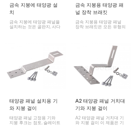
금속 지붕에 태양광 설
금속 지붕용 태양광 패
치
널 장착 브래킷
금속 지붕에 태양광 패널을
금속 지붕용 태양광 패널
설치하는 것은 골판지, 사다
장착 브래킷은 모든 유형의
리꼴 또는 스탠딩 솔기 형
금속 지붕에 태양광 모듈을
태의 금속 지붕에 태양광
장착할 때 견고하고 오래
모듈을 설치할 때 안전성,
지속되며 신뢰할 수 있는
내구성, 비용 효율성을 제공
솔루션을 제공하도록 설계
하도록 설계되었습니다.
및 제작되었습니다. 이 제품
은 지붕 손상 없이 간편하
게 설치할 수 있습니다.
태양광 패널 설치용 기
A2 태양광 패널 거치대
와 지붕 걸이
기와 지붕 걸이
태양광 패널 고정용 기와
A2 태양광 패널 거치대 기
지붕 후크는 점토, 슬레이트
와 지붕 걸이 이 제품은 기
또는 콘크리트와 같은 다양
와지붕에 태양광 패널을 설
한 종류의 지붕에 태양광
치하기 위해 제작된 견고하