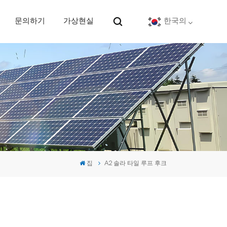
문의하기
가상현실
한국의
English
Deutsch
español
português
집
A2 솔라 타일 루프 후크
Nederlands
العربية
日本語