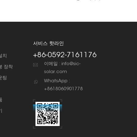
서비스 핫라인
+86-0592-7161176
설치
이메일 : info@sic-
붕 장착
solar.com
운팅
WhatsApp :
+8618060901778
품
기