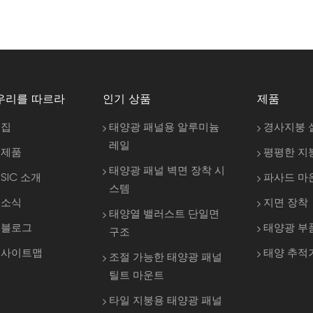
우리를 따르라
인기 상품
제품
집
태양광 패널용 알루미늄
경사지붕 
레일
제품
평평한 지
태양광 패널 벽면 장착 시
SIC 소개
파사드 마
스템
소식
지면 장착
태양열 밸러스트 단일면
블로그
태양광 부
구조
사이트맵
태양 추적
조절 가능한 태양광 패널
틸트 마운트
타일 지붕용 태양광 패널