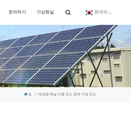
문의하기
가상현실
한국의
English
Deutsch
español
português
집
태양광 패널 지붕 요소 장착 구성 요소
Nederlands
العربية
日本語