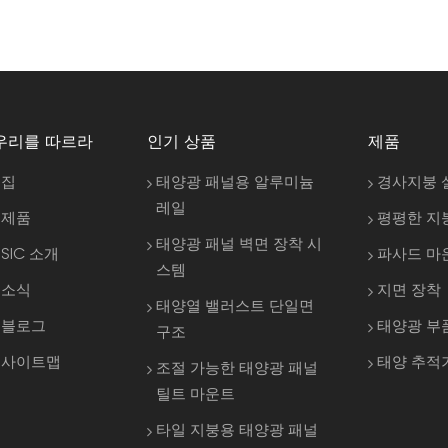
우리를 따르라
인기 상품
제품
집
태양광 패널용 알루미늄
경사지붕 
레일
제품
평평한 지
태양광 패널 벽면 장착 시
SIC 소개
파사드 마
스템
소식
지면 장착
태양열 밸러스트 단일면
블로그
태양광 부
구조
사이트맵
태양 추적
조절 가능한 태양광 패널
틸트 마운트
타일 지붕용 태양광 패널