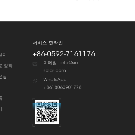
서비스 핫라인
+86-0592-7161176
설치
이메일 : info@sic-
붕 장착
solar.com
운팅
WhatsApp :
+8618060901778
품
기