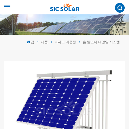
집
제품
파사드 마운팅
홈 발코니 태양열 시스템