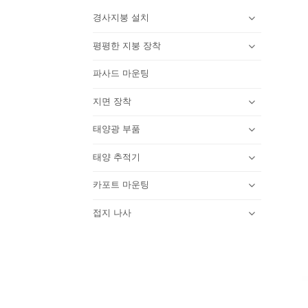
경사지붕 설치
평평한 지붕 장착
파사드 마운팅
지면 장착
태양광 부품
태양 추적기
카포트 마운팅
접지 나사