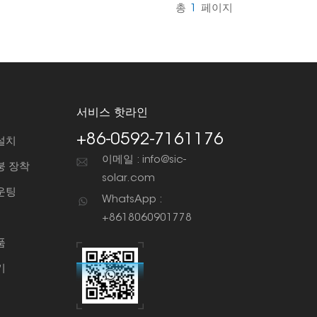
총
1
페이지
서비스 핫라인
+86-0592-7161176
설치
이메일 : info@sic-
붕 장착
solar.com
운팅
WhatsApp :
+8618060901778
품
기