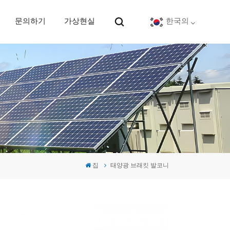
문의하기
가상현실
한국의
English
Deutsch
español
português
집
태양광 브래킷 발코니
Nederlands
العربية
日本語