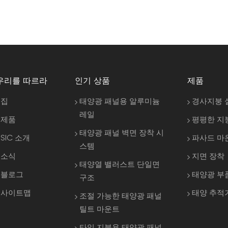
우리를 따르라
인기 상품
제품
집
태양광 패널용 알루미늄
경사지붕 
레일
제품
평평한 지
태양광 패널 벽면 장착 시
SIC 소개
파사드 마
스템
소식
지면 장착
태양열 밸러스트 단일면
블로그
태양광 부
구조
사이트맵
태양 추적
조절 가능한 태양광 패널
틸트 마운트