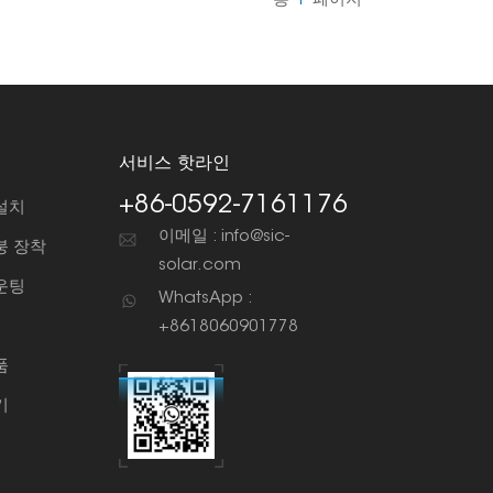
총
1
페이지
서비스 핫라인
+86-0592-7161176
설치
이메일 : info@sic-
붕 장착
solar.com
운팅
WhatsApp :
+8618060901778
품
기