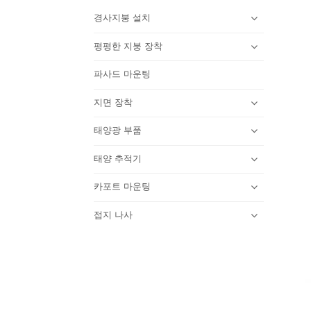
경사지붕 설치
평평한 지붕 장착
파사드 마운팅
지면 장착
태양광 부품
태양 추적기
카포트 마운팅
접지 나사