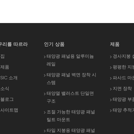
우리를 따르라
인기 상품
제품
집
태양광 패널용 알루미늄
경사지붕 
레일
제품
평평한 지
태양광 패널 벽면 장착 시
SIC 소개
파사드 마
스템
소식
지면 장착
태양열 밸러스트 단일면
블로그
태양광 부
구조
사이트맵
태양 추적
조절 가능한 태양광 패널
틸트 마운트
타일 지붕용 태양광 패널