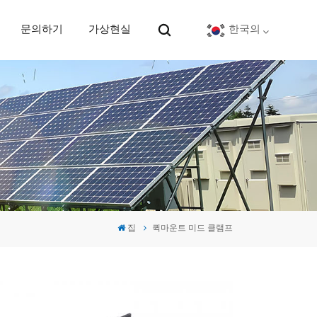
문의하기
가상현실
한국의
English
Deutsch
español
português
집
퀵마운트 미드 클램프
Nederlands
العربية
日本語