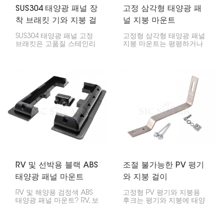
SUS304 태양광 패널 장
고정 삼각형 태양광 패
착 브래킷 기와 지붕 걸
널 지붕 마운트
이
SUS304 태양광 패널 고정
고정형 삼각형 태양광 패널
브래킷은 고품질 스테인리
지붕 마운트는 평평하거나
스 스틸로 제작되어 기와지
경사가 완만한 지붕에 태양
붕에 태양광 패널을 설치하
광 패널을 고정된 각도로
는 데 도움을 줍니다. 내구
안전하게 고정하도록 설계
성이 뛰어나고 내후성이 우
된 장착 시스템입니다. 이
수하여 지붕 손상 없이 패
마운트는 태양광을 최대한
널을 안정적으로 고정해 줍
모으기 위해 패널을 최적의
니다.
각도로 배치하여 에너지 생
산을 극대화하는 데 이상적
입니다. 삼각형 디자인은 혹
독한 기상 조건에서도 안정
성과 내구성을 보장합니다.
RV 및 선박용 블랙 ABS
조절 불가능한 PV 평기
태양광 패널 마운트
와 지붕 걸이
RV 및 해양용 검정색 ABS
고정형 PV 평기와 지붕용
태양광 패널 마운트? RV, 보
후크는 평기와 지붕에 태양
트, 캠핑카에 태양광 패널을
광 패널을 고정하는 데 사
부착하고 싶다면 꼭 필요한
용됩니다. 이 후크는 견고하