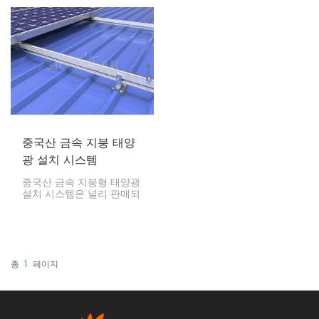
제품입니다. 견고한 ABS 플
게 설계되었으며 설치가 간
라스틱으로 제작되어 가볍
편하고 내구성이 뛰어나 태
고, 날씨와 녹에도 강합니
양광 패널 설치에 매우 중
다.
요한 부품입니다.
중국산 금속 지붕 태양
광 설치 시스템
중국산 금속 지붕형 태양광
설치 시스템은 널리 판매되
고 있으며, 금속 지붕에 태
양광 패널을 설치하는 데
필요한 다양한 기능과 이점
을 제공합니다. 이러한 시스
템은 악천후에도 견딜 수
있도록 설계되었으며, 태양
총
1
페이지
광 패널을 안정적으로 지지
하고 설치 및 유지 보수가
간편합니다.