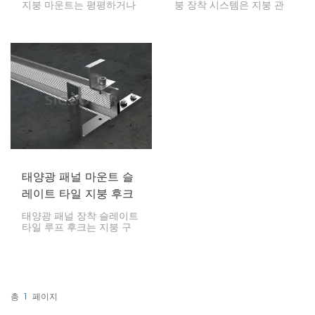
지붕 마운트는 평평하거나
붕 장착 시스템은 지붕 관
경사가 완만한 지붕에 태양
통 없이 평지붕이나 경사가
광 패널을 고정된 각도로
완만한 지붕에 태양광 패널
안전하게 고정하도록 설계
을 안전하게 장착하도록 설
된 장착 시스템입니다. 이
계되었습니다. 밸러스트의
마운트는 태양광을 최대한
무게를 이용하여 태양광 패
모으기 위해 패널을 최적의
널을 고정합니다.
각도로 배치하여 에너지 생
산을 극대화하는 데 이상적
입니다. 삼각형 디자인은 혹
독한 기상 조건에서도 안정
성과 내구성을 보장합니다.
태양광 패널 마운트 슬
레이트 타일 지붕 후크
태양광 패널 장착 슬레이트
타일 루프 후크는 지붕 구
조물을 손상시키지 않고 슬
레이트 지붕에 태양광 패널
을 장착할 수 있는 조립품
입니다. 이 후크는 태양광
장착 레일의 연결 지점을
안전하고 내후성이 뛰어난
총
1
페이지
형태로 만들어 태양광 설치