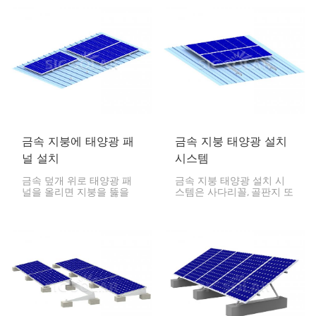
작되어 강도, 내구성, 내식
설치 시스템을 사용하면 주
성, 긴 수명을 자랑합니다.
택, 상업 시설, 산업 시설 등
이 장착 구조물은 가정, 사
다양한 장소에 설치된 태양
무실 및 산업용 태양광 프
광 패널의 안전성, 누수 방
로젝트에 가볍고 견고한 솔
지 및 긴 수명을 보장할 수
루션을 제공합니다.
있습니다.
금속 지붕에 태양광 패
금속 지붕 태양광 설치
널 설치
시스템
금속 덮개 위로 태양광 패
금속 지붕 태양광 설치 시
널을 올리면 지붕을 뚫을
스템은 사다리꼴, 골판지 또
필요가 없어 유출 위험이
는 스탠딩 심(Standing
줄어듭니다. 융기된 금속 지
Seam) 프로파일 등 모든
붕과 3면 금속 지붕에도 특
종류의 금속 지붕에 태양광
수 설계된 단면과 설치 장
패널을 고정하도록 설계되
비를 사용하여 태양광 충전
었습니다. 견고하고 가벼우
기를 설치할 수 있습니다.
며 설치가 간편한 이 시스
템은 지붕 표면을 관통할
필요가 없어 지붕의 무결성
을 유지합니다.