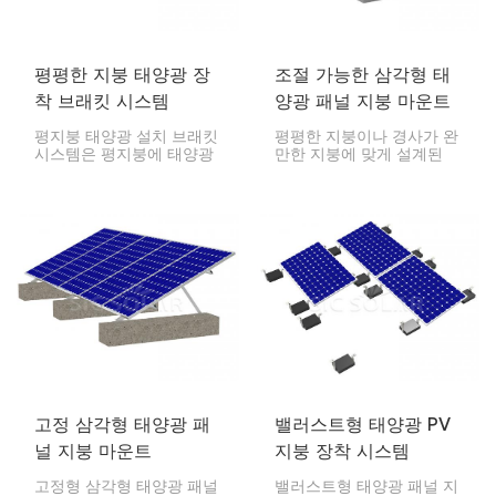
평평한 지붕 태양광 장
조절 가능한 삼각형 태
착 브래킷 시스템
양광 패널 지붕 마운트
평지붕 태양광 설치 브래킷
평평한 지붕이나 경사가 완
시스템은 평지붕에 태양광
만한 지붕에 맞게 설계된
패널을 설치하도록 설계되
조절식 삼각형 태양광 패널
어 에너지 생산을 극대화하
지붕 마운트를 사용하면 태
는 안정적이고 안전한 플랫
양광 패널을 최적의 각도로
폼을 제공합니다. 평지붕은
기울여 햇빛 활용을 극대화
태양광 설치를 위한 충분한
할 수 있습니다.
공간을 제공하므로 상업, 산
업 및 주거 환경에 적합합
니다.
고정 삼각형 태양광 패
밸러스트형 태양광 PV
널 지붕 마운트
지붕 장착 시스템
고정형 삼각형 태양광 패널
밸러스트형 태양광 패널 지