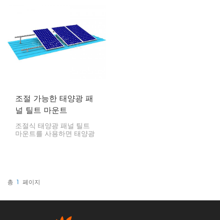
안전하게 고정하도록 설계
다. 이 후크 제작에 사용된
된 장착 시스템입니다. 이
소재는 스테인리스 스틸로,
마운트는 태양광을 최대한
견고하고 부식에 강하여 악
모으기 위해 패널을 최적의
천후에서도 우수한 성능과
각도로 배치하여 에너지 생
함께 긴 수명을 보장합니
산을 극대화하는 데 이상적
다.
입니다. 삼각형 디자인은 혹
독한 기상 조건에서도 안정
성과 내구성을 보장합니다.
조절 가능한 태양광 패
널 틸트 마운트
조절식 태양광 패널 틸트
마운트를 사용하면 태양광
패널을 다양한 각도로 기울
일 수 있습니다. 이렇게 하
면 일 년 중 태양의 위치에
따라 최대 전력을 얻을 수
있습니다. 계절에 따라 각도
를 조절하여 더 많은 햇빛
총
1
페이지
을 흡수하고 더 효율적으로
작동할 수 있습니다.