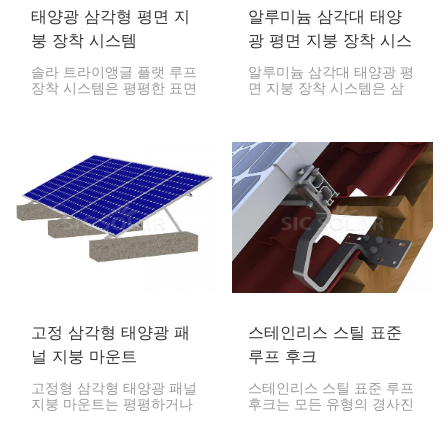
태양광 삼각형 평면 지
알루미늄 삼각대 태양
붕 장착 시스템
광 평면 지붕 장착 시스
템
솔라 트라이앵글 플랫 루프
알루미늄 삼각대 태양광 평
장착 시스템은 평평한 표면
면 지붕 장착 시스템은 삼
에 효과적으로 설치할 수
각대 스타일의 구조를 사용
있도록 특별히 설계되었습
하여 태양광 패널을 위한
니다. 견고한 설계 덕분에
안정적이고 높은 플랫폼을
극한의 기상 조건을 견딜
제공하여 최적의 햇빛 노출
수 있으며, 제한된 공구만으
을 보장합니다.
로도 설치가 가능합니다. 따
라서 광범위한 응용 분야에
활용될 수 있습니다.
고정 삼각형 태양광 패
스테인리스 스틸 표준
널 지붕 마운트
루프 후크
고정형 삼각형 태양광 패널
스테인리스 스틸 표준 루프
지붕 마운트는 평평하거나
후크는 모든 유형의 경사진
경사가 완만한 지붕에 태양
지붕에 태양광 패널을 장착
광 패널을 고정된 각도로
하고 고정하는 데 사용됩니